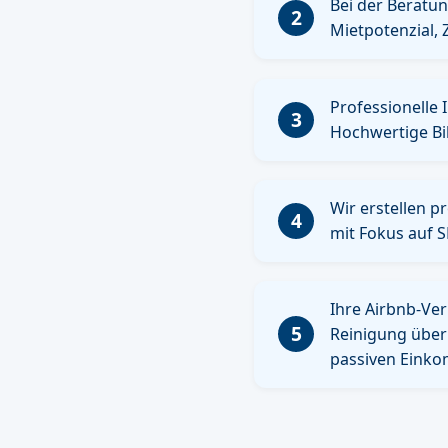
Bei der Beratu
2
Mietpotenzial, 
Professionelle 
3
Hochwertige Bi
Wir erstellen p
4
mit Fokus auf S
Ihre Airbnb-Ver
5
Reinigung übern
passiven Eink