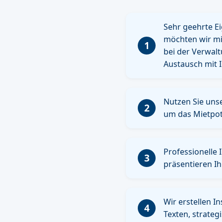
Sehr geehrte E
möchten wir mit
1
bei der Verwal
Austausch mit 
Nutzen Sie uns
2
um das Mietpot
Professionelle
3
präsentieren I
Wir erstellen I
4
Texten, strateg