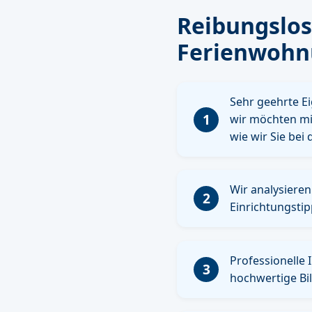
Reibungslo
Ferienwohn
Sehr geehrte E
1
wir möchten mi
wie wir Sie be
Wir analysiere
2
Einrichtungstip
Professionelle 
3
hochwertige Bi